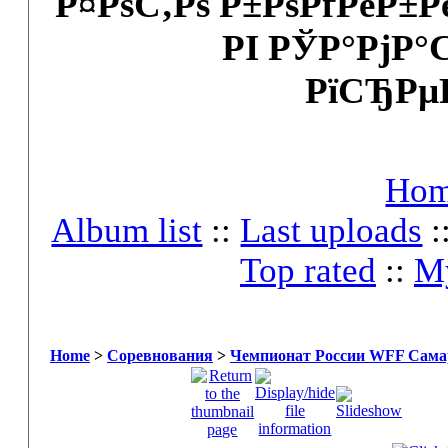
Р¤РѕС‚Рѕ Р±РѕРґРёР±
РІ РЎР°РјР°
РїСЂРµ
Ho
Album list
::
Last uploads
:
Top rated
::
My
Home
>
Соревнования
>
Чемпионат России WFF Самар