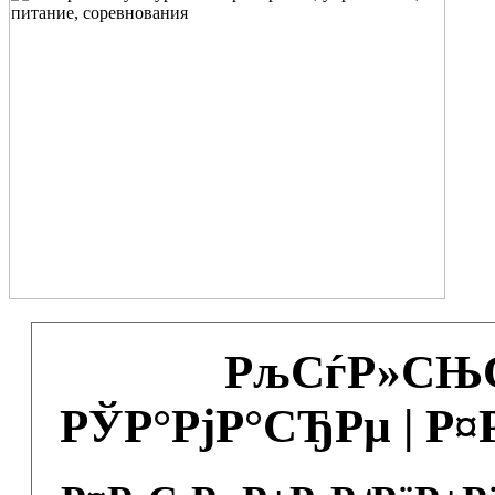
РљСѓР»СЊС
РЎР°РјР°СЂРµ | Р