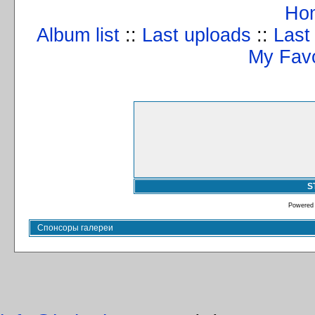
Ho
Album list
::
Last uploads
::
Last
My Favo
S
Powered
Спонсоры галереи
info@kulturizm63.ru
. (C) 2008 – 