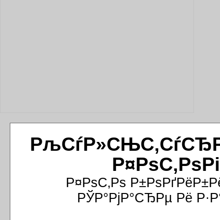
РљСѓР»СЊС‚СѓСЂРёР
Р¤РѕС‚РѕР
Р¤РѕС‚Рѕ Р±РѕРґРёР±Р
РЎР°РјР°СЂРµ Рё Р·Р