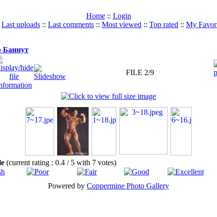
Home
::
Login
:
Last uploads
::
Last comments
::
Most viewed
::
Top rated
::
My Favori
 Баннут
FILE 2/9
ile
(current rating : 0.4 / 5 with 7 votes)
Powered by
Coppermine Photo Gallery