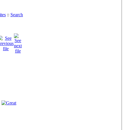
tes
::
Search