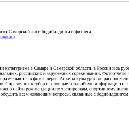
проект Самарской лиги бодибилдинга и фитнеса
икации
и культуризма в Самаре и Самарской области, в России и за ру
ональных, российских и зарубежных соревнований. Фотоотчеты 
» размещаются в фотогалерее. Анкеты культуристов расположен
». Справочник клубов и залов дает подробную информацию о 
е можно найти рекомендации по тренировкам, спортивному пита
ь обсудить всем желающим вопросы, связанные с бодибилдингом