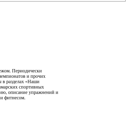
бежом. Периодически
чемпионатов и прочих
ы в разделах «Наши
самарских спортивных
нию, описание упражнений и
 и фитнесом.