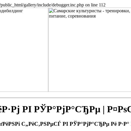
public_html/gallery/include/debugger.inc.php on line 112
Рј РІ РЎР°РјР°СЂРµ | Р¤Р
РґРёРЅРі С„РёС‚РЅРµСЃ РІ РЎР°РјР°СЂРµ Рё Р·Р°