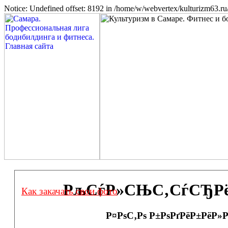
Notice: Undefined offset: 8192 in /home/w/webvertex/kulturizm63.ru/
РљСѓР»СЊС‚СѓСЂРёР·
Как закачать свои фото
Р¤РѕС‚Рѕ Р±РѕРґРёР±РёР»