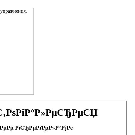
ѕС‚РѕРіР°Р»РµСЂРµСЏ
 РµРµ РїСЂРµРґРµР»Р°РјРё