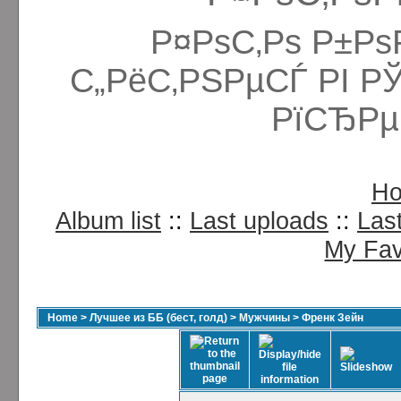
Р¤РѕС‚Рѕ Р±Рѕ
С„РёС‚РЅРµСЃ РІ Р
РїСЂРµ
H
Album list
::
Last uploads
::
Las
My Fav
Home
>
Лучшее из ББ (бест, голд)
>
Мужчины
>
Френк Зейн