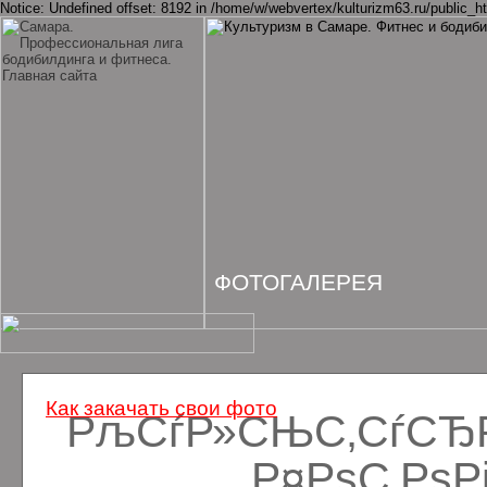
Notice: Undefined offset: 8192 in /home/w/webvertex/kulturizm63.ru/public_ht
ФОТОГАЛЕРЕЯ
Как закачать свои фото
РљСѓР»СЊС‚СѓСЂРё
Р¤РѕС‚Рѕ