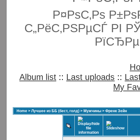
Р¤РѕС‚Рѕ Р±Рѕ
С„РёС‚РЅРµСЃ РІ Р
РїСЂРµ
H
Album list
::
Last uploads
::
Las
My Fav
Home
>
Лучшее из ББ (бест, голд)
>
Мужчины
>
Френк Зейн