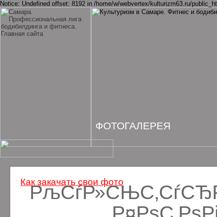
Notice: Undefined offset: 8192 in /home/w/webvertex/kulturizm63.ru/public_ht
ФОТОГАЛЕРЕЯ
Как закачать свои фото
РљСѓР»СЊС‚СѓСЂРё
Р¤РѕС‚Рѕ