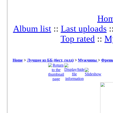
Ho
Album list
::
Last uploads
:
Top rated
::
My
Home
>
Лучшее из ББ (бест, голд)
>
Мужчины
>
Френк