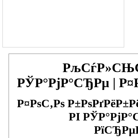
РљСѓР»СЊС
РЎР°РјР°СЂРµ | Р
Р¤РѕС‚Рѕ Р±РѕРґРёР±
РІ РЎР°РјР°
РїСЂРµ