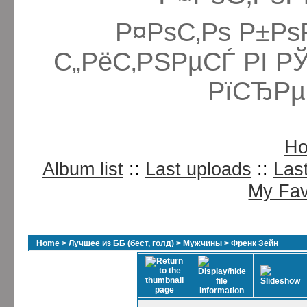
Р¤РѕС‚Рѕ Р±Рѕ
С„РёС‚РЅРµСЃ РІ Р
РїСЂРµ
H
Album list
::
Last uploads
::
Las
My Fav
Home
>
Лучшее из ББ (бест, голд)
>
Мужчины
>
Френк Зейн