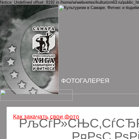
Notice: Undefined offset: 8192 in /home/w/webvertex/kulturizm63.ru/public_ht
ФОТОГАЛЕРЕЯ
Как закачать свои фото
РљСѓР»СЊС‚СѓСЂРё
Р¤РѕС‚Рѕ