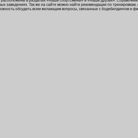
в расположены в разделах «Наши спортсмены» и «Наши друзья». Справочник 
ых заведениях. Так же на сайте можно найти рекомендации по тренировкам,
зможность обсудить всем желающим вопросы, связанные с бодибилдингом и ф