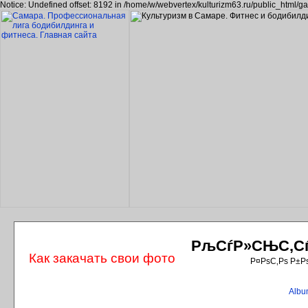
Notice: Undefined offset: 8192 in /home/w/webvertex/kulturizm63.ru/public_html/ga
РљСѓР»СЊС‚СѓС
Как закачать свои фото
Р¤РѕС‚Рѕ Р±Р
Album