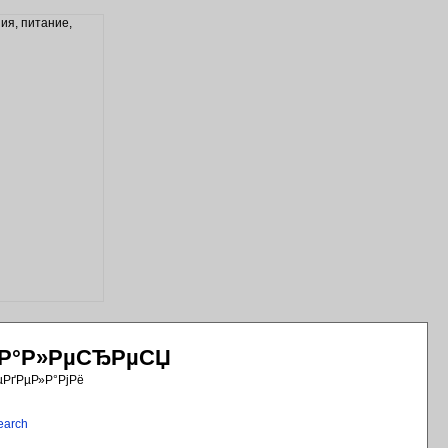
РіР°Р»РµСЂРµСЏ
µРґРµР»Р°РјРё
earch