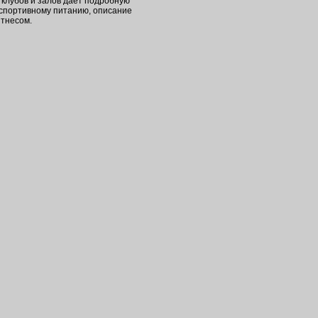
клубов и залов дает подробную
 спортивному питанию, описание
итнесом.