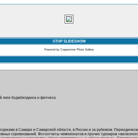
STOP SLIDESHOW
Powered by
Coppermine Photo Gallery
ой лиги бодибилдинга и фитнеса
ьтуризма в Самаре и Самарской области, в России и за рубежом. Периодичес
бежных соревнований. Фотоотчеты чемпионатов и прочих турниров «железног