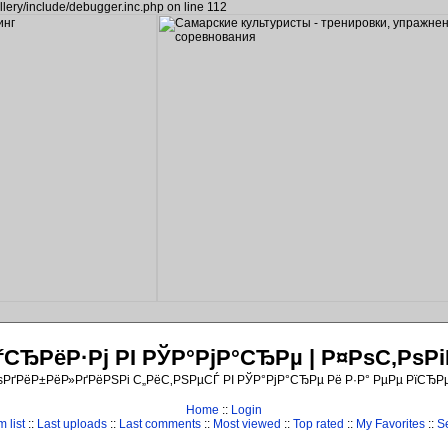
llery/include/debugger.inc.php on line 112
ЂРёР·Рј РІ РЎР°РјР°СЂРµ | Р¤РѕС‚Рѕ
ѕРґРёР±РёР»РґРёРЅРі С„РёС‚РЅРµСЃ РІ РЎР°РјР°СЂРµ Рё Р·Р° РµРµ РїСЂР
Home
::
Login
 list
::
Last uploads
::
Last comments
::
Most viewed
::
Top rated
::
My Favorites
::
S