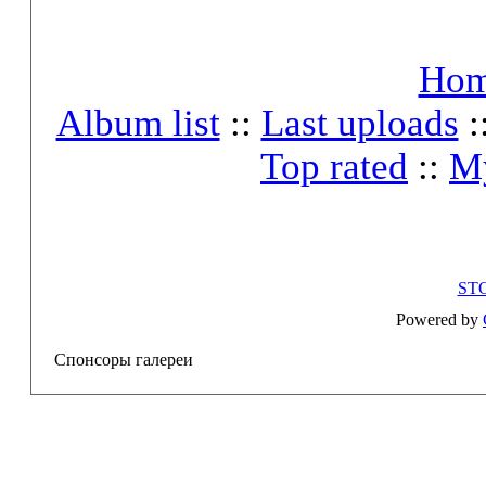
Ho
Album list
::
Last uploads
:
Top rated
::
My
ST
Powered by
Спонсоры галереи