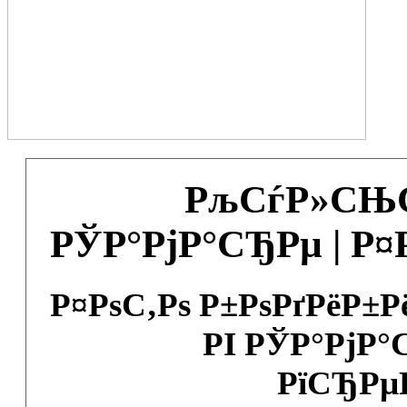
РљСѓР»СЊС
РЎР°РјР°СЂРµ | Р
Р¤РѕС‚Рѕ Р±РѕРґРёР±
РІ РЎР°РјР°
РїСЂРµ