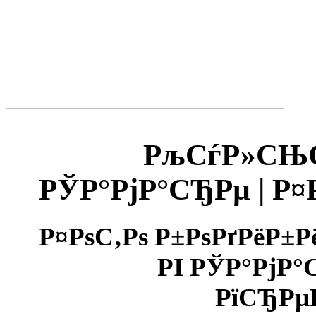
РљСѓР»СЊС
РЎР°РјР°СЂРµ | Р
Р¤РѕС‚Рѕ Р±РѕРґРёР±
РІ РЎР°РјР°
РїСЂРµ