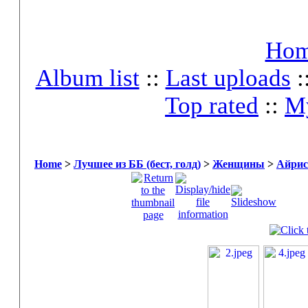
Ho
Album list
::
Last uploads
:
Top rated
::
My
Home
>
Лучшее из ББ (бест, голд)
>
Женщины
>
Айрис