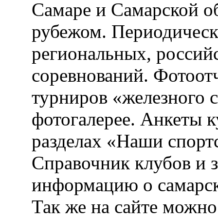
info@kulturizm63.ru
. (C) 
Самаре» проект Самарско
Webvertex - создание и ра
Разное
.
Публикации
На сайте публикуются 
Самаре и Самарской об