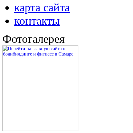
упражнений и т.д. Фо
обсудить всем желающ
бодибилдингом и фитн
2012
новости
форум
фотогалерея
карта сайта