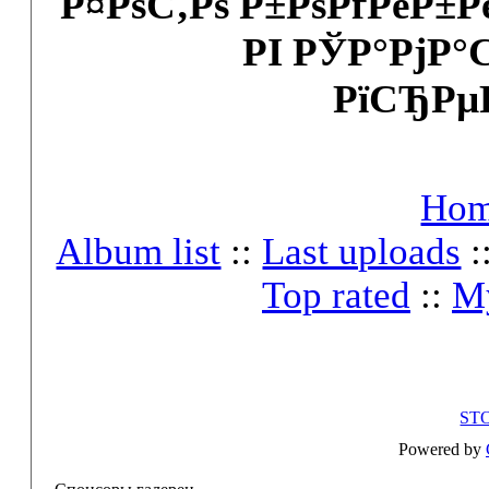
Р¤РѕС‚Рѕ Р±РѕРґРёР±
РІ РЎР°РјР°
РїСЂРµ
Ho
Album list
::
Last uploads
:
Top rated
::
My