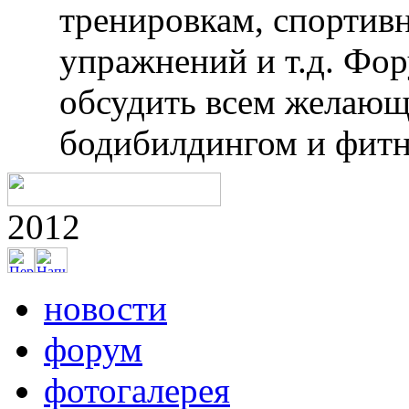
рубежом. Периодическ
региональных, россий
соревнований. Фотоот
турниров «железного 
фотогалерее. Анкеты 
разделах «Наши спорт
Справочник клубов и 
информацию о самарск
Так же на сайте можн
тренировкам, спортив