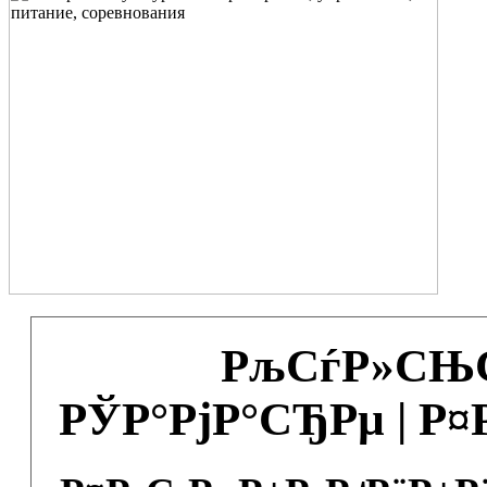
РљСѓР»СЊС
РЎР°РјР°СЂРµ | Р