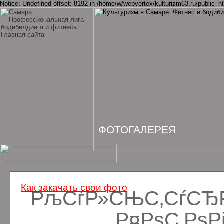
Notice: Undefined offset: 8192 in /home/w/webvertex/kulturizm63.ru/public_ht
ФОТОГАЛЕРЕЯ
Как закачать свои фото
РљСѓР»СЊС‚СѓСЂРё
Р¤РѕС‚Рѕ