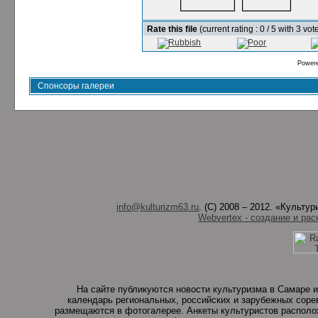
Rate this file
(current rating : 0 / 5 with 3 vot
Power
Спонсоры галереи
info@kulturizm63.ru
. (C) 2008 – 2012. «Культ
Webvertex - создание и рас
На сайте публикуются новости культуризма в Самаре и
календарь региональных, российских и зарубежных соре
размещаются в фотогалерее. Анкеты культуристов располо