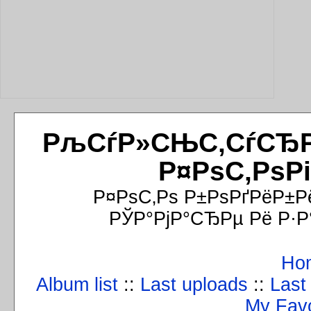
РљСѓР»СЊС‚СѓСЂРёР
Р¤РѕС‚РѕР
Р¤РѕС‚Рѕ Р±РѕРґРёР±Р
РЎР°РјР°СЂРµ Рё Р·Р
Ho
Album list
::
Last uploads
::
Last
My Favo