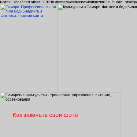
Notice: Undefined offset: 8192 in /home/w/webvertex/kulturizm63.ru/public_html/ga
Как закачать свои фото