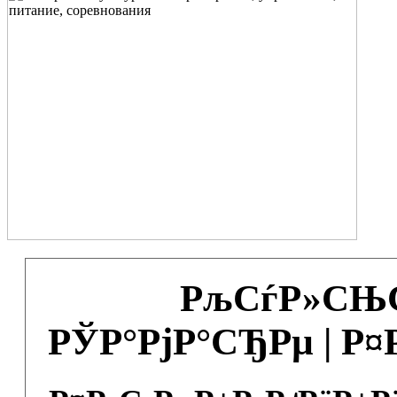
РљСѓР»СЊС
РЎР°РјР°СЂРµ | Р