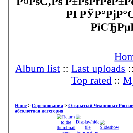
Р¤РѕС‚Рѕ Р±РѕРґРёР±
РІ РЎР°РјР°
РїСЂРµ
Ho
Album list
::
Last uploads
:
Top rated
::
My
Home
>
Соревнования
>
Открытый Чемпионат России 
абсолютная категория