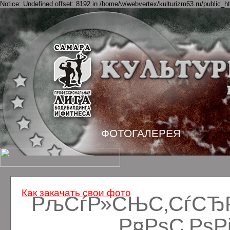
Notice: Undefined offset: 8192 in /home/w/webvertex/kulturizm63.ru/public_ht
ФОТОГАЛЕРЕЯ
Как закачать свои фото
РљСѓР»СЊС‚СѓСЂРё
Р¤РѕС‚Рѕ