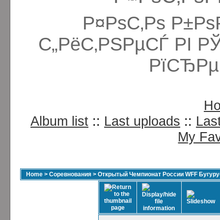
Р¤РѕС‚Рѕ Р±Рѕ
С„РёС‚РЅРµСЃ РІ Р
РїСЂРµ
H
Album list
::
Last uploads
::
Las
My Fav
Home
>
Соревнования
>
Открытый Чемпионат России WFF Бугурус