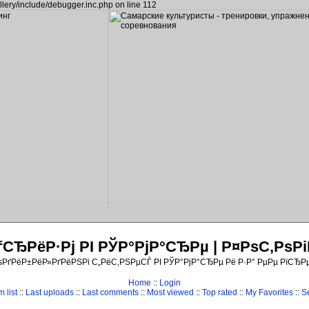
llery/include/debugger.inc.php on line 112
ЂРёР·Рј РІ РЎР°РјР°СЂРµ | Р¤РѕС‚Рѕ
ѕРґРёР±РёР»РґРёРЅРі С„РёС‚РЅРµСЃ РІ РЎР°РјР°СЂРµ Рё Р·Р° РµРµ РїСЂР
Home
::
Login
 list
::
Last uploads
::
Last comments
::
Most viewed
::
Top rated
::
My Favorites
::
S