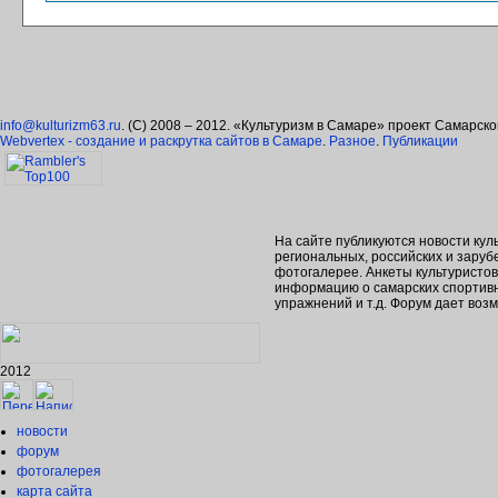
info@kulturizm63.ru
. (C) 2008 – 2012. «Культуризм в Самаре» проект Самарск
Webvertex - создание и раскрутка сайтов в Самаре
.
Разное
.
Публикации
На сайте публикуются новости кул
региональных, российских и зару
фотогалерее. Анкеты культуристо
информацию о самарских спортивн
упражнений и т.д. Форум дает во
2012
новости
форум
фотогалерея
карта сайта