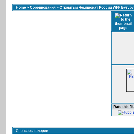
Home
>
Соревнования
>
Открытый Чемпионат России WFF Бугурус
Rate this fil
Спонсоры галереи