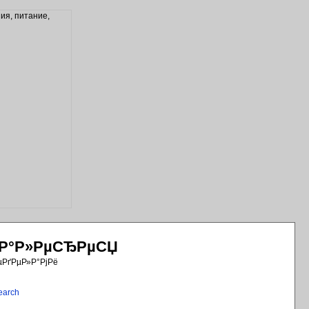
РіР°Р»РµСЂРµСЏ
µРґРµР»Р°РјРё
earch