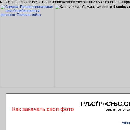
Notice: Undefined offset: 8192 in /home/w/webvertex/kulturizm63.ru/public_html/ga
РљСѓР»СЊС‚СѓС
Как закачать свои фото
Р¤РѕС‚Рѕ Р±Р
Album