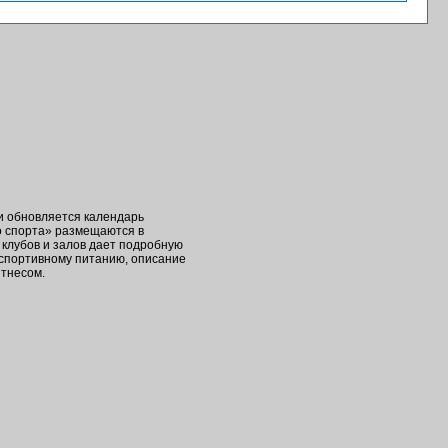
ки обновляется календарь
о спорта» размещаются в
клубов и залов дает подробную
 спортивному питанию, описание
итнесом.