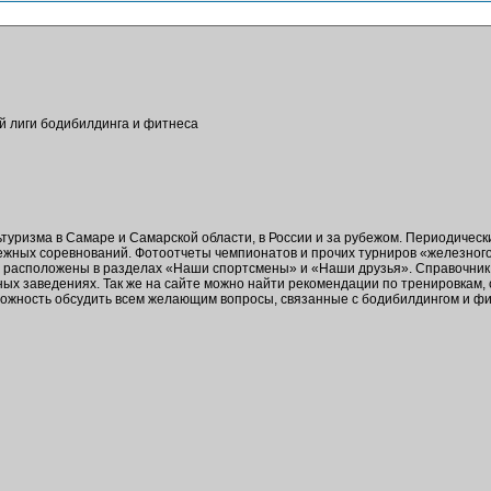
ой лиги бодибилдинга и фитнеса
ьтуризма в Самаре и Самарской области, в России и за рубежом. Периодичес
бежных соревнований. Фотоотчеты чемпионатов и прочих турниров «железног
в расположены в разделах «Наши спортсмены» и «Наши друзья». Справочник 
ых заведениях. Так же на сайте можно найти рекомендации по тренировкам,
зможность обсудить всем желающим вопросы, связанные с бодибилдингом и ф