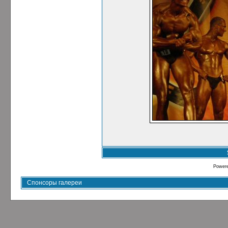
Power
Спонсоры галереи