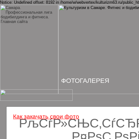
Notice: Undefined offset: 8192 in /home/w/webvertex/kulturizm63.ru/public_ht
ФОТОГАЛЕРЕЯ
Как закачать свои фото
РљСѓР»СЊС‚СѓСЂРё
Р¤РѕС‚Рѕ