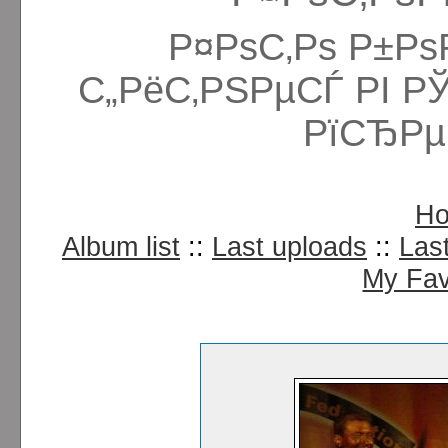
Р¤РѕС‚Рѕ Р±Рѕ
С„РёС‚РЅРµСЃ РІ Р
РїСЂРµ
H
Album list
::
Last uploads
::
Las
My Fav