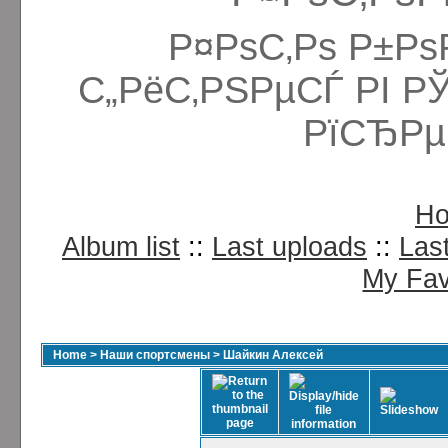
Р¤РѕС‚Рѕ Р±Рѕ
С„РёС‚РЅРµСЃ РІ Р
РїСЂРµ
H
Album list
::
Last uploads
::
Las
My Fav
Home
>
Наши спортсмены
>
Шайкин Алексей