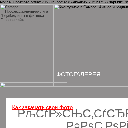
Notice: Undefined offset: 8192 in /home/w/webvertex/kulturizm63.ru/public_ht
ФОТОГАЛЕРЕЯ
Как закачать свои фото
РљСѓР»СЊС‚СѓСЂРё
Р¤РѕС‚Рѕ