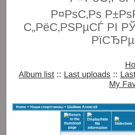
Р¤РѕС‚Рѕ Р±Рѕ
С„РёС‚РЅРµСЃ РІ Р
РїСЂРµ
H
Album list
::
Last uploads
::
Las
My Fav
Home
>
Наши спортсмены
>
Шайкин Алексей