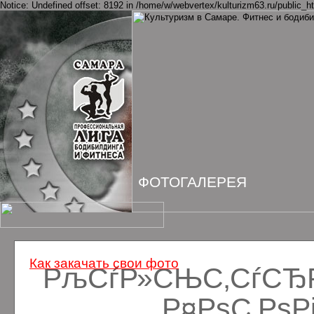
Notice: Undefined offset: 8192 in /home/w/webvertex/kulturizm63.ru/public_ht
ФОТОГАЛЕРЕЯ
Как закачать свои фото
РљСѓР»СЊС‚СѓСЂРё
Р¤РѕС‚Рѕ