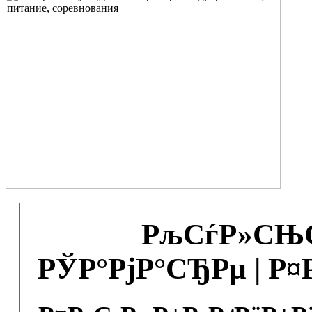
РљСѓР»СЊС
РЎР°РјР°СЂРµ | Р