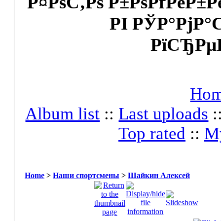
Р¤РѕС‚Рѕ Р±РѕРґРёР±
РІ РЎР°РјР°
РїСЂРµ
Ho
Album list
::
Last uploads
:
Top rated
::
My
Home
>
Наши спортсмены
>
Шайкин Алексей