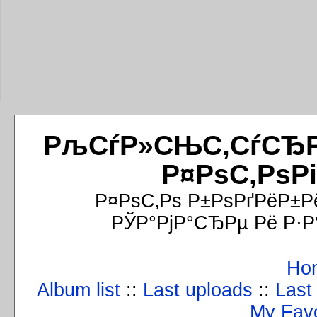
РљСѓР»СЊС‚СѓСЂРёР
Р¤РѕС‚РѕР
Р¤РѕС‚Рѕ Р±РѕРґРёР±Р
РЎР°РјР°СЂРµ Рё Р·Р
Ho
Album list
::
Last uploads
::
Last
My Favo