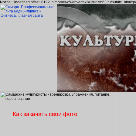
Notice: Undefined offset: 8192 in /home/w/webvertex/kulturizm63.ru/public_html/ga
Как закачать свои фото