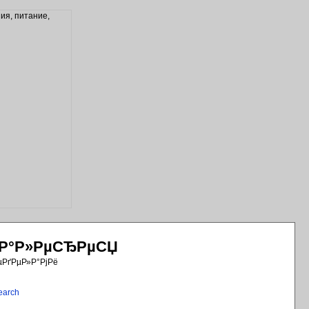
РіР°Р»РµСЂРµСЏ
µРґРµР»Р°РјРё
earch