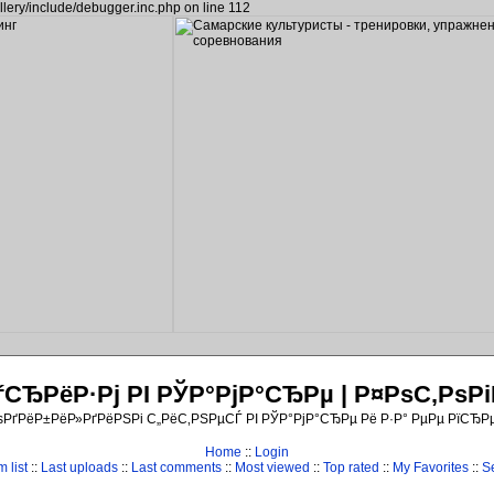
llery/include/debugger.inc.php on line 112
ЂРёР·Рј РІ РЎР°РјР°СЂРµ | Р¤РѕС‚Рѕ
ѕРґРёР±РёР»РґРёРЅРі С„РёС‚РЅРµСЃ РІ РЎР°РјР°СЂРµ Рё Р·Р° РµРµ РїСЂР
Home
::
Login
 list
::
Last uploads
::
Last comments
::
Most viewed
::
Top rated
::
My Favorites
::
S