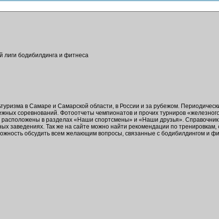
ой лиги бодибилдинга и фитнеса
ьтуризма в Самаре и Самарской области, в России и за рубежом. Периодичес
бежных соревнований. Фотоотчеты чемпионатов и прочих турниров «железног
в расположены в разделах «Наши спортсмены» и «Наши друзья». Справочник 
ых заведениях. Так же на сайте можно найти рекомендации по тренировкам,
зможность обсудить всем желающим вопросы, связанные с бодибилдингом и ф