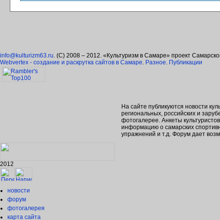
info@kulturizm63.ru
. (C) 2008 – 2012. «Культуризм в Самаре» проект Самарск
Webvertex - создание и раскрутка сайтов в Самаре
.
Разное
.
Публикации
На сайте публикуются новости кул
региональных, российских и зару
фотогалерее. Анкеты культуристо
информацию о самарских спортивн
упражнений и т.д. Форум дает во
2012
новости
форум
фотогалерея
карта сайта