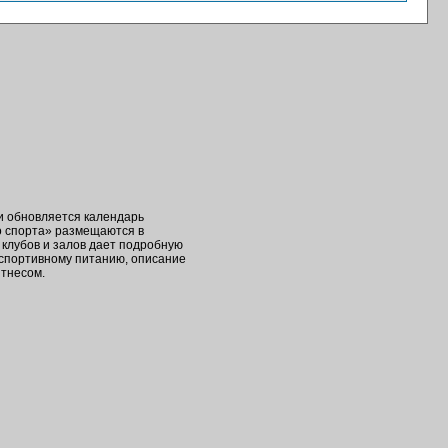
ки обновляется календарь
о спорта» размещаются в
клубов и залов дает подробную
 спортивному питанию, описание
итнесом.