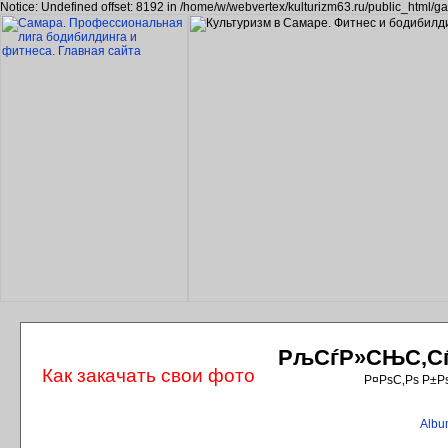
Notice: Undefined offset: 8192 in /home/w/webvertex/kulturizm63.ru/public_html/ga
РљСѓР»СЊС‚СѓС
Как закачать свои фото
Р¤РѕС‚Рѕ Р±Р
Album