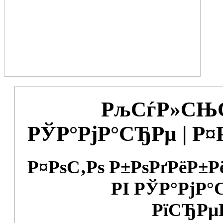
РљСѓР»СЊС
РЎР°РјР°СЂРµ | Р
Р¤РѕС‚Рѕ Р±РѕРґРёР±
РІ РЎР°РјР°
РїСЂРµ