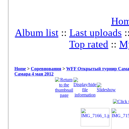
Ho
Album list
::
Last uploads
:
Top rated
::
My
Home
>
Соревнования
>
WFF Открытый турнир Самары
Самара 4 мая 2012