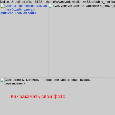
Notice: Undefined offset: 8192 in /home/w/webvertex/kulturizm63.ru/public_html/ga
Как закачать свои фото