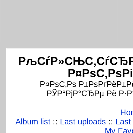
РљСѓР»СЊС‚СѓСЂРёР
Р¤РѕС‚РѕР
Р¤РѕС‚Рѕ Р±РѕРґРёР±Р
РЎР°РјР°СЂРµ Рё Р·Р
Ho
Album list
::
Last uploads
::
Last
My Favo