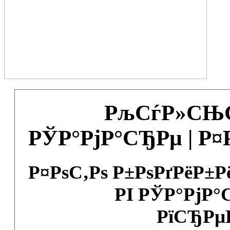
РљСѓР»СЊС
РЎР°РјР°СЂРµ | Р
Р¤РѕС‚Рѕ Р±РѕРґРёР±
РІ РЎР°РјР°
РїСЂРµ