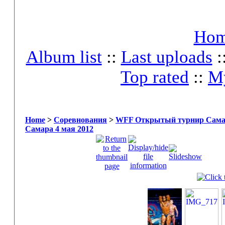
Ho
Album list
::
Last uploads
:
Top rated
::
My
Home
>
Соревнования
>
WFF Открытый турнир Самары
Самара 4 мая 2012