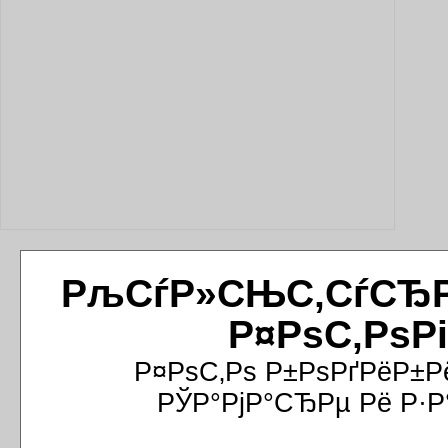
РљСѓР»СЊС‚СѓСЂРёР
Р¤РѕС‚РѕР
Р¤РѕС‚Рѕ Р±РѕРґРёР±Р
РЎР°РјР°СЂРµ Рё Р·Р