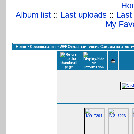
Ho
Album list
::
Last uploads
::
Last
My Favo
Home
>
Соревнования
>
WFF Открытый турнир Самары по атлетич