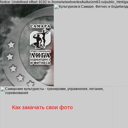
Notice: Undefined offset: 8192 in /home/w/webvertex/kulturizm63.ru/public_html/ga
Как закачать свои фото