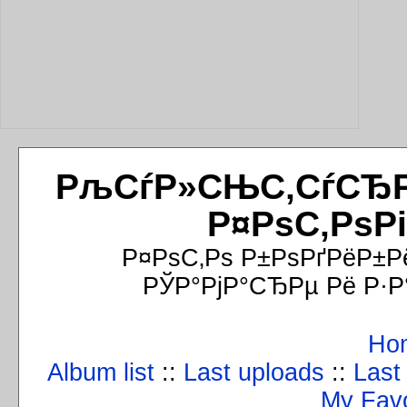
РљСѓР»СЊС‚СѓСЂРёР
Р¤РѕС‚РѕР
Р¤РѕС‚Рѕ Р±РѕРґРёР±Р
РЎР°РјР°СЂРµ Рё Р·Р
Ho
Album list
::
Last uploads
::
Last
My Favo