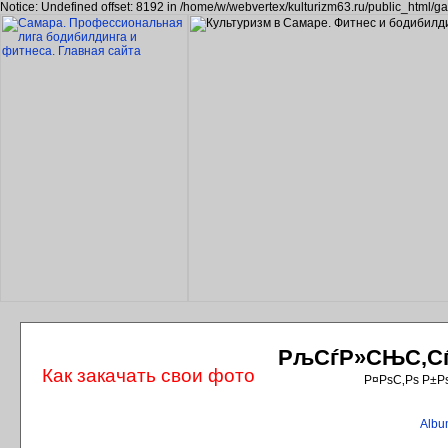
Notice: Undefined offset: 8192 in /home/w/webvertex/kulturizm63.ru/public_html/ga
РљСѓР»СЊС‚СѓС
Как закачать свои фото
Р¤РѕС‚Рѕ Р±Р
Album