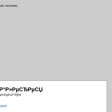
РіР°Р»РµСЂРµСЏ
µРґРµР»Р°РјРё
earch