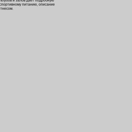
клубов и залов дает подробную
 спортивному питанию, описание
итнесом.