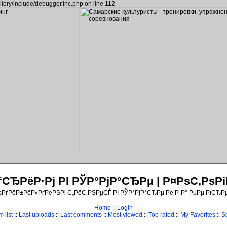
llery/include/debugger.inc.php on line 112
ЂРёР·Рј РІ РЎР°РјР°СЂРµ | Р¤РѕС‚Рѕ
ѕРґРёР±РёР»РґРёРЅРі С„РёС‚РЅРµСЃ РІ РЎР°РјР°СЂРµ Рё Р·Р° РµРµ РїСЂР
Home
::
Login
 list
::
Last uploads
::
Last comments
::
Most viewed
::
Top rated
::
My Favorites
::
S