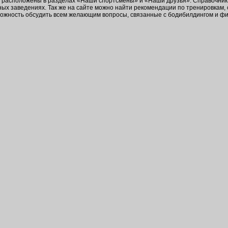
в расположены в разделах «Наши спортсмены» и «Наши друзья». Справочник 
ых заведениях. Так же на сайте можно найти рекомендации по тренировкам,
зможность обсудить всем желающим вопросы, связанные с бодибилдингом и ф