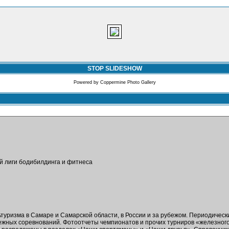
STOP SLIDESHOW
Powered by
Coppermine Photo Gallery
ой лиги бодибилдинга и фитнеса
ьтуризма в Самаре и Самарской области, в России и за рубежом. Периодичес
бежных соревнований. Фотоотчеты чемпионатов и прочих турниров «железног