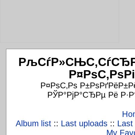
РљСѓР»СЊС‚СѓСЂРёР
Р¤РѕС‚РѕР
Р¤РѕС‚Рѕ Р±РѕРґРёР±Р
РЎР°РјР°СЂРµ Рё Р·Р
Ho
Album list
::
Last uploads
::
Last
My Favo