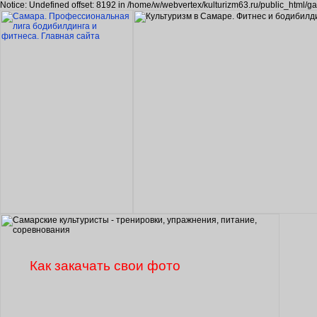
Notice: Undefined offset: 8192 in /home/w/webvertex/kulturizm63.ru/public_html/ga
Как закачать свои фото