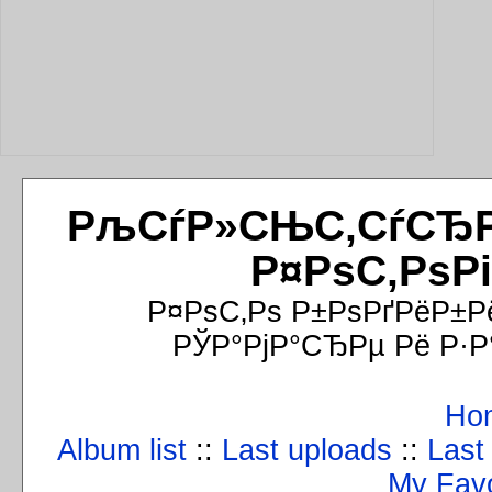
РљСѓР»СЊС‚СѓСЂРёР
Р¤РѕС‚РѕР
Р¤РѕС‚Рѕ Р±РѕРґРёР±Р
РЎР°РјР°СЂРµ Рё Р·Р
Ho
Album list
::
Last uploads
::
Last
My Favo