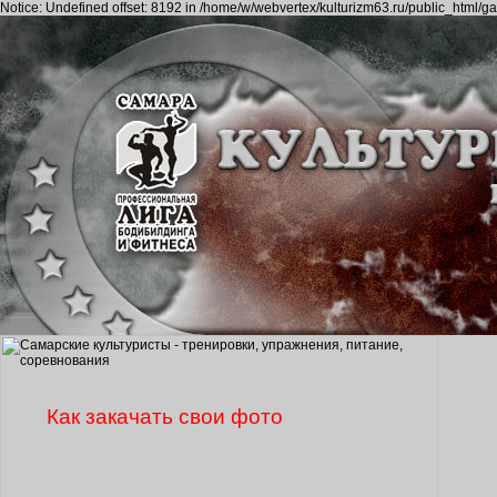
Notice: Undefined offset: 8192 in /home/w/webvertex/kulturizm63.ru/public_html/ga
Как закачать свои фото