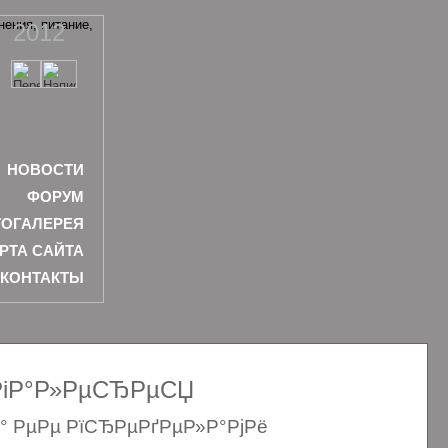
2012
НОВОСТИ
ФОРУМ
ОГАЛЕРЕЯ
РТА САЙТА
КОНТАКТЫ
ѕРіР°Р»РµСЂРµСЏ
Р° РµРµ РїСЂРµРґРµР»Р°РјРё