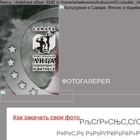
Notice: Undefined offset: 8192 in /home/w/webvertex/kulturizm63.ru/public_ht
ФОТОГАЛЕРЕЯ
Как закачать свои фото
РљСѓР»СЊС‚СѓСЂ
Р¤РѕС‚Рѕ Р±РѕРґРёР±РёР»Рґ