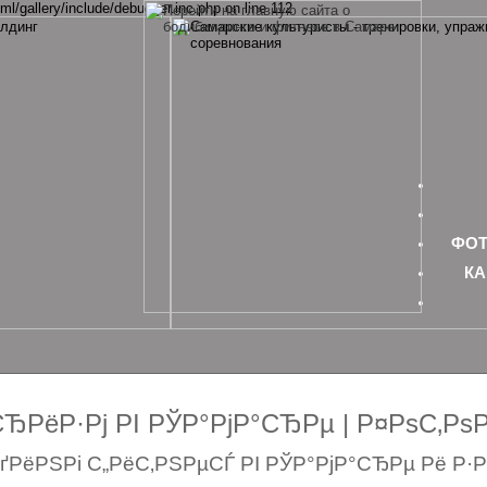
ml/gallery/include/debugger.inc.php on line 112
ФОТ
КА
РёР·Рј РІ РЎР°РјР°СЂРµ | Р¤РѕС‚Р
РёРЅРі С„РёС‚РЅРµСЃ РІ РЎР°РјР°СЂРµ Рё Р·