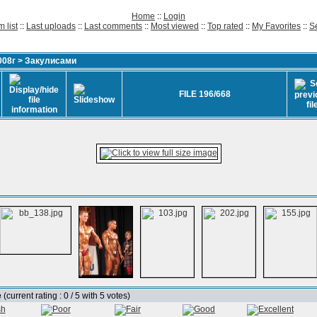
Home
::
Login
 list
::
Last uploads
::
Last comments
::
Most viewed
::
Top rated
::
My Favorites
::
S
008г
>
Закулисами
FILE 196/668
e
(current rating : 0 / 5 with 5 votes)