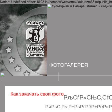
Notice: Undefined offset: 8192 in /home/w/webvertex/kulturizm63.ru/public_ht
ФОТОГАЛЕРЕЯ
Как закачать свои фото
РљСѓР»СЊС‚СѓСЂ
Р¤РѕС‚Рѕ Р±РѕРґРёР±РёР»Рґ