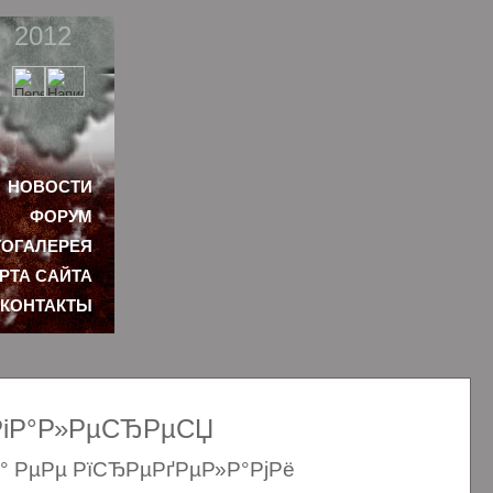
2012
НОВОСТИ
ФОРУМ
ОГАЛЕРЕЯ
РТА САЙТА
КОНТАКТЫ
ѕРіР°Р»РµСЂРµСЏ
Р° РµРµ РїСЂРµРґРµР»Р°РјРё