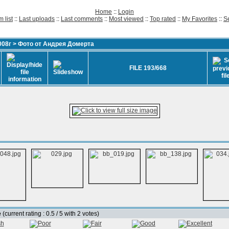
Home
::
Login
 list
::
Last uploads
::
Last comments
::
Most viewed
::
Top rated
::
My Favorites
::
S
008г
>
Фото от Андрея Домерта
FILE 193/668
e
(current rating : 0.5 / 5 with 2 votes)