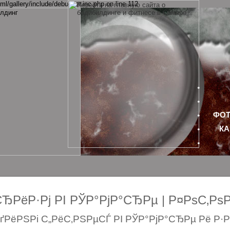
ml/gallery/include/debugger.inc.php on line 112
ФОТ
КА
РёР·Рј РІ РЎР°РјР°СЂРµ | Р¤РѕС‚Р
РёРЅРі С„РёС‚РЅРµСЃ РІ РЎР°РјР°СЂРµ Рё Р·