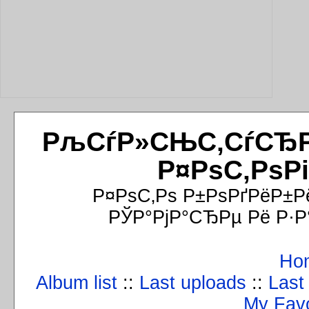
РљСѓР»СЊС‚СѓСЂРёР
Р¤РѕС‚РѕР
Р¤РѕС‚Рѕ Р±РѕРґРёР±Р
РЎР°РјР°СЂРµ Рё Р·Р
Ho
Album list
::
Last uploads
::
Last
My Favo