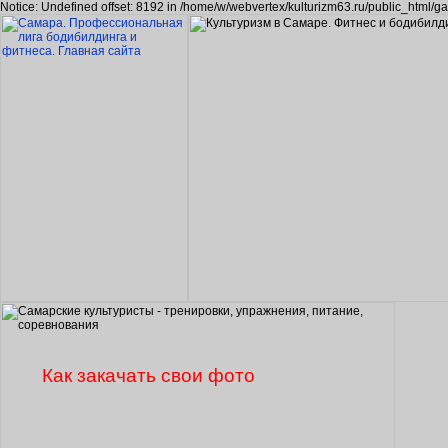
Notice: Undefined offset: 8192 in /home/w/webvertex/kulturizm63.ru/public_html/ga
Как закачать свои фото