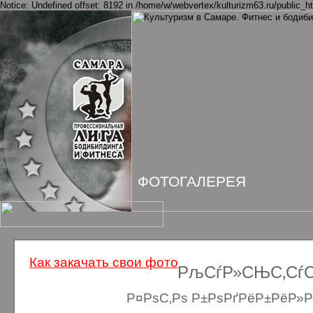
Notice: Undefined offset: 8192 in /home/w/webvertex/kulturizm63.ru/public_ht
ФОТОГАЛЕРЕЯ
Как закачать свои фото
РљСѓР»СЊС‚СѓСЂ
Р¤РѕС‚Рѕ Р±РѕРґРёР±РёР»Рґ