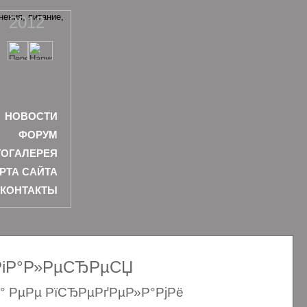
2012
НОВОСТИ
ФОРУМ
ОГАЛЕРЕЯ
РТА САЙТА
КОНТАКТЫ
ѕРіР°Р»РµСЂРµСЏ
Р° РµРµ РїСЂРµРґРµР»Р°РјРё