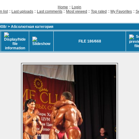
Home
::
Login
 list
::
Last uploads
::
Last comments
::
Most viewed
::
Top rated
::
My Favorites
::
S
008г
>
Абсолютная категория
FILE 186/668