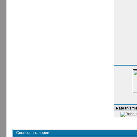
Rate this fil
Спонсоры галереи