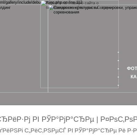
ml/gallery/include/debugger.inc.php on line 112
ФОТ
КА
РёР·Рј РІ РЎР°РјР°СЂРµ | Р¤РѕС‚Р
РёРЅРі С„РёС‚РЅРµСЃ РІ РЎР°РјР°СЂРµ Рё Р·