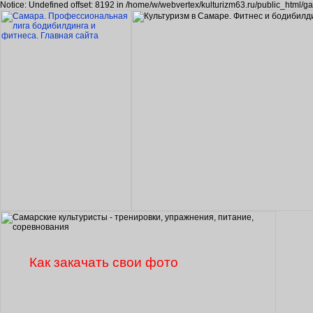
Notice: Undefined offset: 8192 in /home/w/webvertex/kulturizm63.ru/public_html/ga
Как закачать свои фото