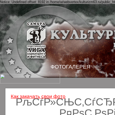
Notice: Undefined offset: 8192 in /home/w/webvertex/kulturizm63.ru/public_ht
ФОТОГАЛЕРЕЯ
Как закачать свои фото
РљСѓР»СЊС‚СѓСЂРё
Р¤РѕС‚Рѕ