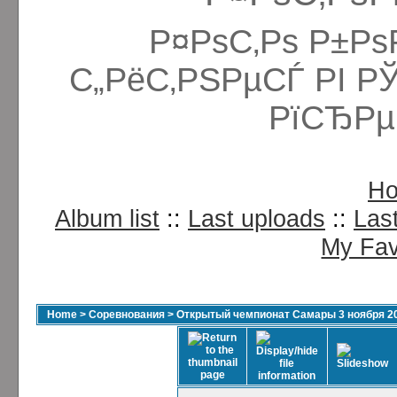
Р¤РѕС‚Рѕ Р±Рѕ
С„РёС‚РЅРµСЃ РІ Р
РїСЂРµ
H
Album list
::
Last uploads
::
Las
My Fav
Home
>
Соревнования
>
Открытый чемпионат Самары 3 ноября 2