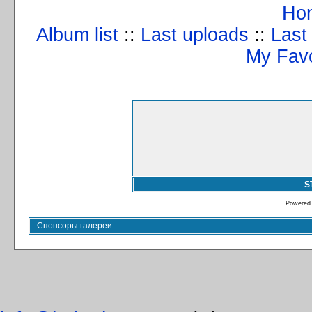
Ho
Album list
::
Last uploads
::
Last
My Favo
S
Powered
Спонсоры галереи
info@kulturizm63.ru
. (C) 2008 – 