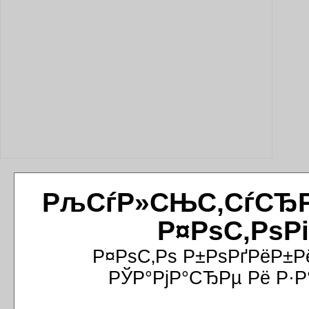
РљСѓР»СЊС‚СѓСЂРёР
Р¤РѕС‚РѕР
Р¤РѕС‚Рѕ Р±РѕРґРёР±Р
РЎР°РјР°СЂРµ Рё Р·Р