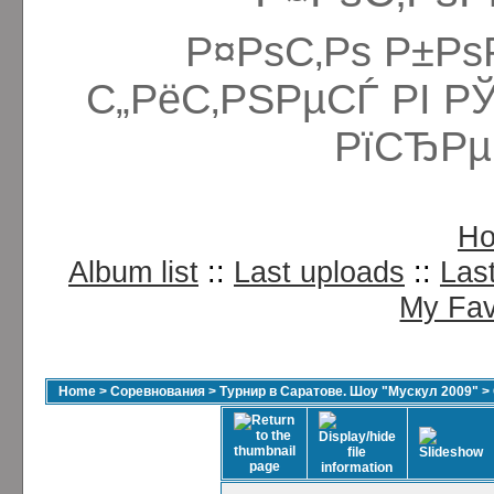
Р¤РѕС‚Рѕ Р±Рѕ
С„РёС‚РЅРµСЃ РІ Р
РїСЂРµ
H
Album list
::
Last uploads
::
Las
My Fav
Home
>
Соревнования
>
Турнир в Саратове. Шоу "Мускул 2009"
>