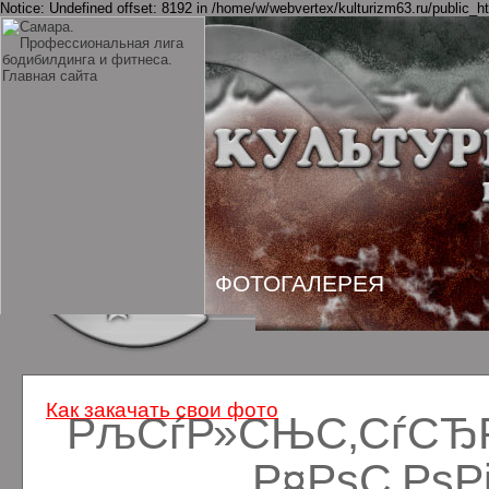
Notice: Undefined offset: 8192 in /home/w/webvertex/kulturizm63.ru/public_ht
ФОТОГАЛЕРЕЯ
Как закачать свои фото
РљСѓР»СЊС‚СѓСЂРё
Р¤РѕС‚Рѕ