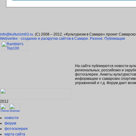
info@kulturizm63.ru
. (C) 2008 – 2012. «Культуризм в Самаре» проект Самарск
Webvertex - создание и раскрутка сайтов в Самаре
.
Разное
.
Публикации
На сайте публикуются новости кул
региональных, российских и зару
фотогалерее. Анкеты культуристо
информацию о самарских спортивн
упражнений и т.д. Форум дает во
2012
новости
форум
фотогалерея
карта сайта