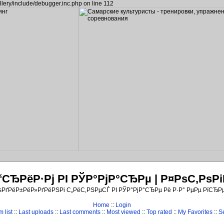
llery/include/debugger.inc.php on line 112
ЂРёР·Рј РІ РЎР°РјР°СЂРµ | Р¤РѕС‚Рѕ
ѕРґРёР±РёР»РґРёРЅРі С„РёС‚РЅРµСЃ РІ РЎР°РјР°СЂРµ Рё Р·Р° РµРµ РїСЂР
Home
::
Login
 list
::
Last uploads
::
Last comments
::
Most viewed
::
Top rated
::
My Favorites
::
S