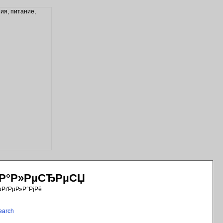
РіР°Р»РµСЂРµСЏ
µРґРµР»Р°РјРё
earch