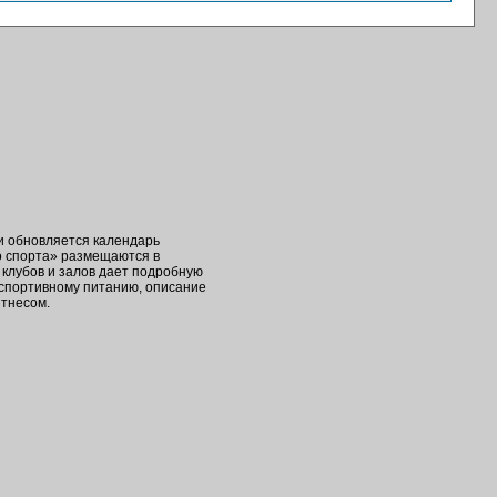
ки обновляется календарь
о спорта» размещаются в
клубов и залов дает подробную
 спортивному питанию, описание
итнесом.