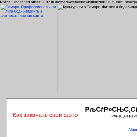
Notice: Undefined offset: 8192 in /home/w/webvertex/kulturizm63.ru/public_html/ga
РљСѓР»СЊС‚СѓС
Как закачать свои фото
Р¤РѕС‚Рѕ Р±Р
Album