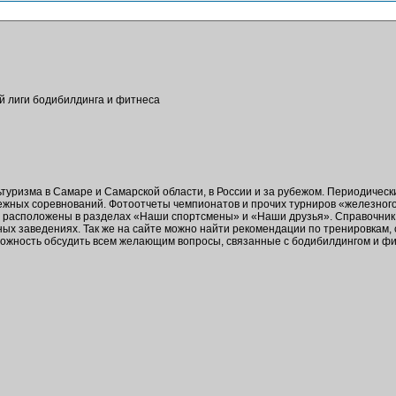
ой лиги бодибилдинга и фитнеса
ьтуризма в Самаре и Самарской области, в России и за рубежом. Периодичес
бежных соревнований. Фотоотчеты чемпионатов и прочих турниров «железног
в расположены в разделах «Наши спортсмены» и «Наши друзья». Справочник 
ых заведениях. Так же на сайте можно найти рекомендации по тренировкам,
зможность обсудить всем желающим вопросы, связанные с бодибилдингом и ф