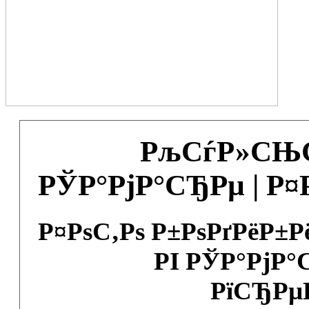
РљСѓР»СЊС
РЎР°РјР°СЂРµ | Р
Р¤РѕС‚Рѕ Р±РѕРґРёР±
РІ РЎР°РјР°
РїСЂРµ