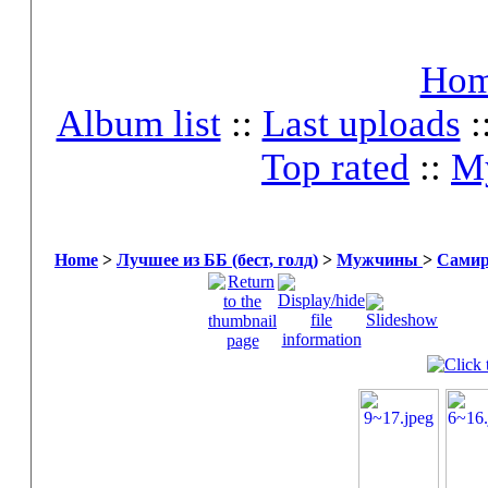
Ho
Album list
::
Last uploads
:
Top rated
::
My
Home
>
Лучшее из ББ (бест, голд)
>
Мужчины
>
Самир