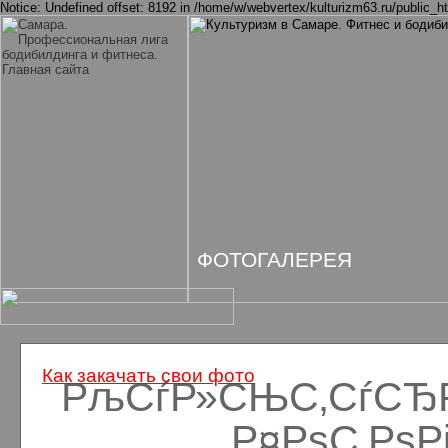
Notice: Undefined offset: 8192 in /home/w/webvertex/kulturizm63.ru/public_ht
ФОТОГАЛЕРЕЯ
Как закачать свои фото
РљСѓР»СЊС‚СѓСЂРё
Р¤РѕС‚Рѕ