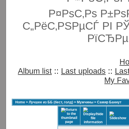
Р¤РѕС‚Рѕ Р±Рѕ
С„РёС‚РЅРµСЃ РІ Р
РїСЂРµ
H
Album list
::
Last uploads
::
Las
My Fav
Home
>
Лучшее из ББ (бест, голд)
>
Мужчины
>
Самир Баннут