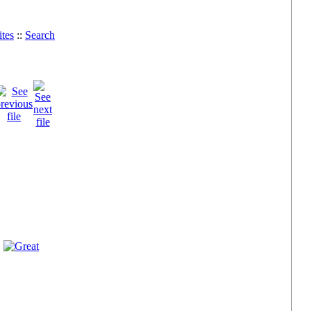
tes
::
Search