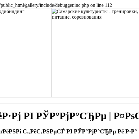
public_html/gallery/include/debugger.inc.php on line 112
Рј РІ РЎР°РјР°СЂРµ | Р¤Р
РґРёРЅРі С„РёС‚РЅРµСЃ РІ РЎР°РјР°СЂРµ Рё Р·Р°