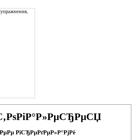
ѕС‚РѕРіР°Р»РµСЂРµСЏ
 РµРµ РїСЂРµРґРµР»Р°РјРё