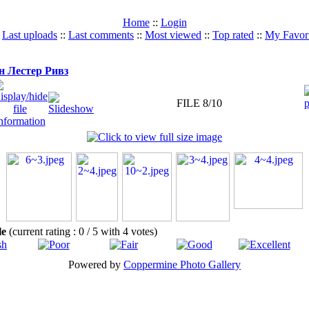
Home
::
Login
:
Last uploads
::
Last comments
::
Most viewed
::
Top rated
::
My Favori
н Лестер Ривз
FILE 8/10
ile
(current rating : 0 / 5 with 4 votes)
Powered by
Coppermine Photo Gallery