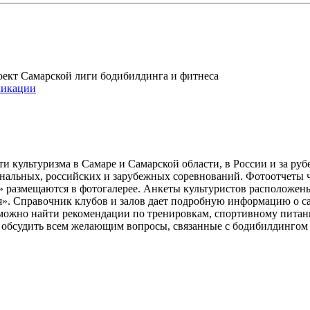
проект Самарской лиги бодибилдинга и фитнеса
икации
и культуризма в Самаре и Самарской области, в России и за ру
ональных, российских и зарубежных соревнований. Фотоотчеты 
» размещаются в фотогалерее. Анкеты культуристов расположен
». Справочник клубов и залов дает подробную информацию о 
е можно найти рекомендации по тренировкам, спортивному пита
ь обсудить всем желающим вопросы, связанные с бодибилдингом