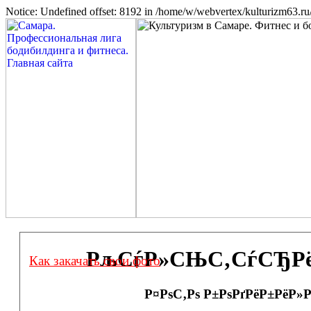
Notice: Undefined offset: 8192 in /home/w/webvertex/kulturizm63.ru/
РљСѓР»СЊС‚СѓСЂРёР·
Как закачать свои фото
Р¤РѕС‚Рѕ Р±РѕРґРёР±РёР»