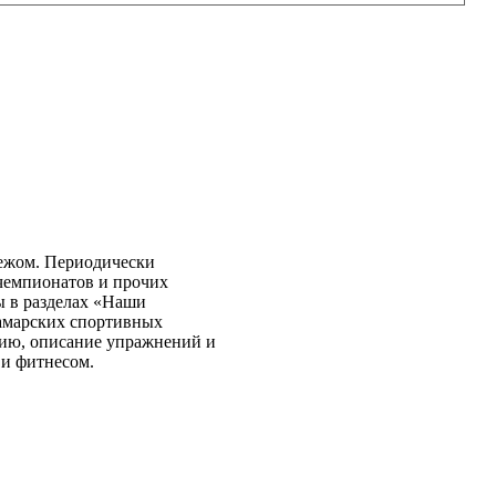
бежом. Периодически
чемпионатов и прочих
ы в разделах «Наши
самарских спортивных
нию, описание упражнений и
 и фитнесом.