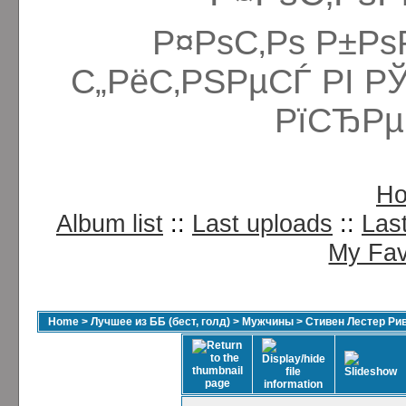
Р¤РѕС‚Рѕ Р±Рѕ
С„РёС‚РЅРµСЃ РІ Р
РїСЂРµ
H
Album list
::
Last uploads
::
Las
My Fav
Home
>
Лучшее из ББ (бест, голд)
>
Мужчины
>
Стивен Лестер Ри