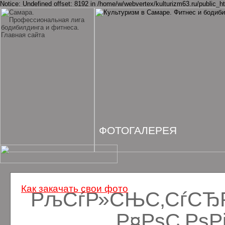
Notice: Undefined offset: 8192 in /home/w/webvertex/kulturizm63.ru/public_ht
ФОТОГАЛЕРЕЯ
Как закачать свои фото
РљСѓР»СЊС‚СѓСЂРё
Р¤РѕС‚Рѕ