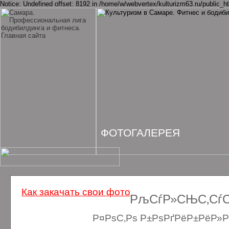
Notice: Undefined offset: 8192 in /home/w/webvertex/kulturizm63.ru/public_ht
ФОТОГАЛЕРЕЯ
Как закачать свои фото
РљСѓР»СЊС‚СѓСЂ
Р¤РѕС‚Рѕ Р±РѕРґРёР±РёР»Рґ