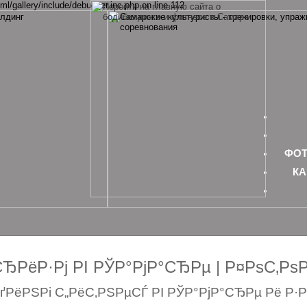
ml/gallery/include/debugger.inc.php on line 112
ФОТ
КА
РёР·Рј РІ РЎР°РјР°СЂРµ | Р¤РѕС‚Р
РёРЅРі С„РёС‚РЅРµСЃ РІ РЎР°РјР°СЂРµ Рё Р·