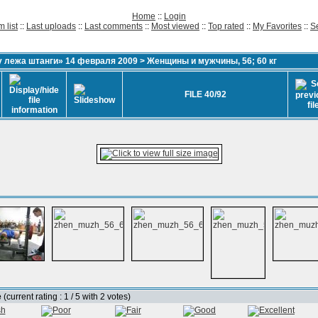
Home
::
Login
 list
::
Last uploads
::
Last comments
::
Most viewed
::
Top rated
::
My Favorites
::
S
 лежа штанги» 14 февраля 2009
>
Женщины и мужчины, 56; 60 кг
FILE 40/92
e
(current rating : 1 / 5 with 2 votes)