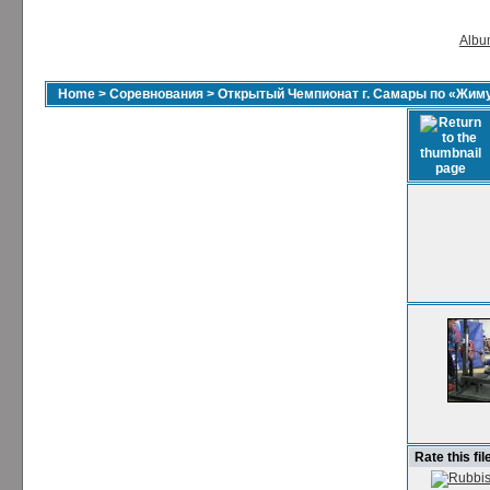
Album
Home
>
Соревнования
>
Открытый Чемпионат г. Самары по «Жиму
Rate this fil