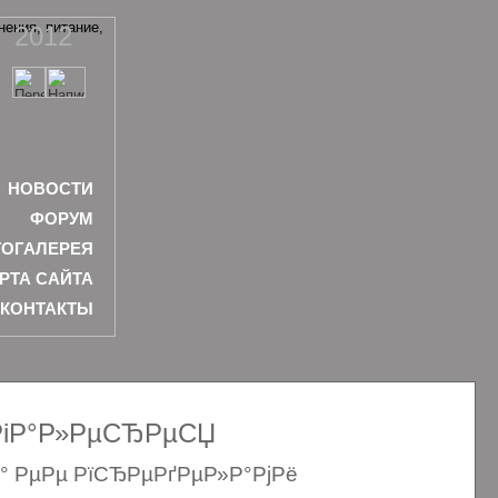
2012
НОВОСТИ
ФОРУМ
ОГАЛЕРЕЯ
РТА САЙТА
КОНТАКТЫ
ѕРіР°Р»РµСЂРµСЏ
Р° РµРµ РїСЂРµРґРµР»Р°РјРё