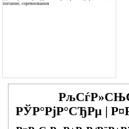
РљСѓР»СЊС
РЎР°РјР°СЂРµ | Р