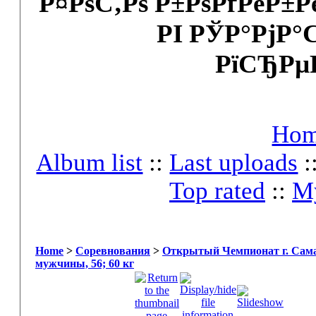
Р¤РѕС‚Рѕ Р±РѕРґРёР±
РІ РЎР°РјР°
РїСЂРµ
Ho
Album list
::
Last uploads
:
Top rated
::
My
Home
>
Соревнования
>
Открытый Чемпионат г. Сама
мужчины, 56; 60 кг