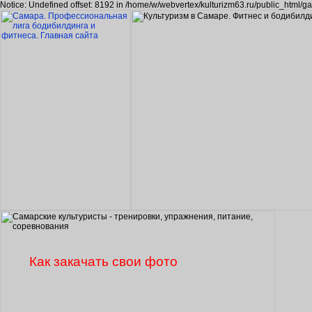
Notice: Undefined offset: 8192 in /home/w/webvertex/kulturizm63.ru/public_html/ga
Как закачать свои фото