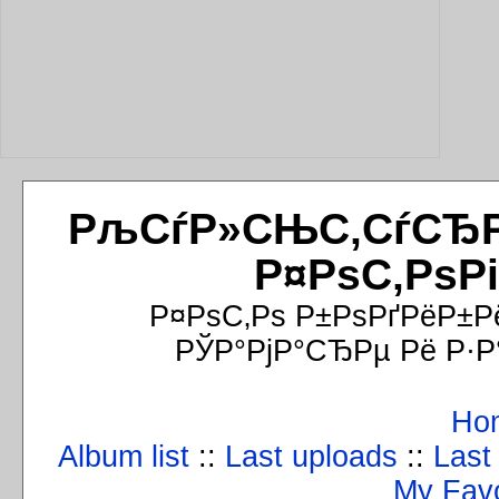
РљСѓР»СЊС‚СѓСЂРёР
Р¤РѕС‚РѕР
Р¤РѕС‚Рѕ Р±РѕРґРёР±Р
РЎР°РјР°СЂРµ Рё Р·Р
Ho
Album list
::
Last uploads
::
Last
My Favo