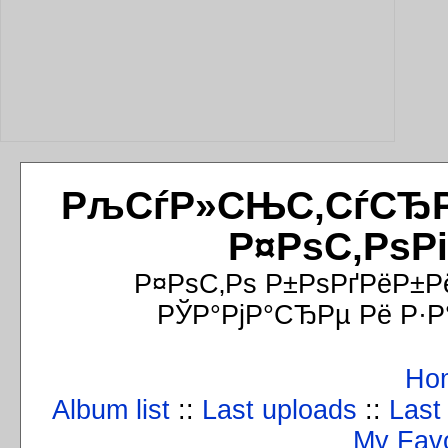
РљСѓР»СЊС‚СѓСЂРёР
Р¤РѕС‚РѕР
Р¤РѕС‚Рѕ Р±РѕРґРёР±Р
РЎР°РјР°СЂРµ Рё Р·Р
Ho
Album list
::
Last uploads
::
Last
My Favo