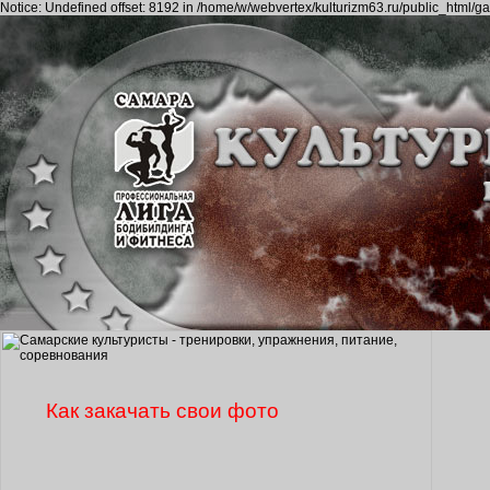
Notice: Undefined offset: 8192 in /home/w/webvertex/kulturizm63.ru/public_html/ga
Как закачать свои фото