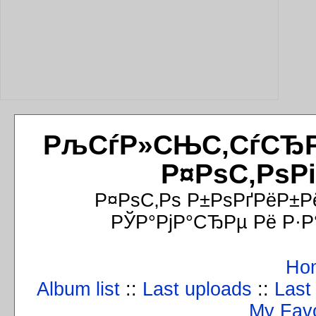
РљСѓР»СЊС‚СѓСЂРёР
Р¤РѕС‚РѕР
Р¤РѕС‚Рѕ Р±РѕРґРёР±Р
РЎР°РјР°СЂРµ Рё Р·Р
Ho
Album list
::
Last uploads
::
Last
My Favo