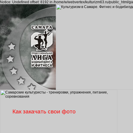
Notice: Undefined offset: 8192 in /home/w/webvertex/kulturizm63.ru/public_html/ga
Как закачать свои фото