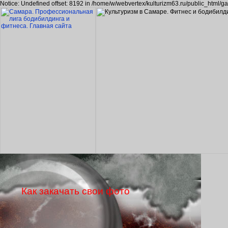
Notice: Undefined offset: 8192 in /home/w/webvertex/kulturizm63.ru/public_html/ga
Как закачать свои фото