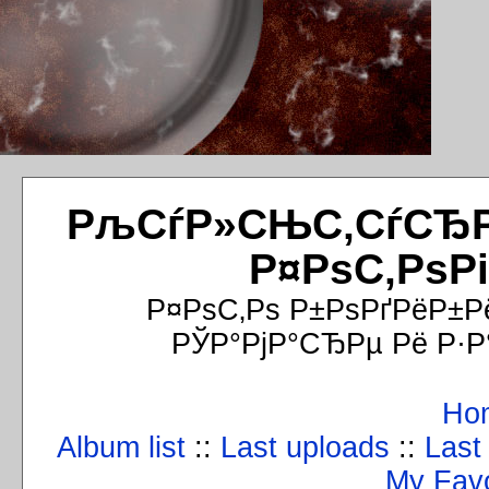
РљСѓР»СЊС‚СѓСЂРёР
Р¤РѕС‚РѕР
Р¤РѕС‚Рѕ Р±РѕРґРёР±Р
РЎР°РјР°СЂРµ Рё Р·Р
Ho
Album list
::
Last uploads
::
Last
My Favo