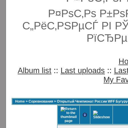
Р¤РѕС‚Рѕ Р±Рѕ
С„РёС‚РЅРµСЃ РІ Р
РїСЂРµ
H
Album list
::
Last uploads
::
Las
My Fav
Home
>
Соревнования
>
Открытый Чемпионат России WFF Бугурус