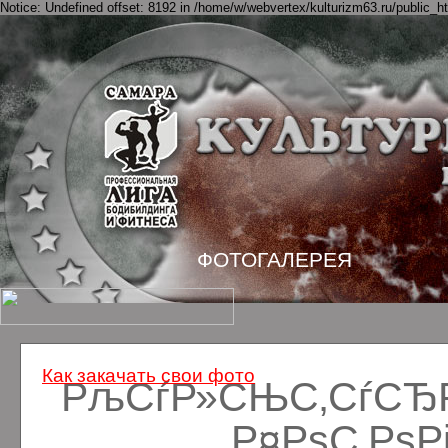
Notice: Undefined offset: 8192 in /home/w/webvertex/kulturizm63.ru/public_ht
ФОТОГАЛЕРЕЯ
Как закачать свои фото
РљСѓР»СЊС‚СѓСЂРё
Р¤РѕС‚Рѕ